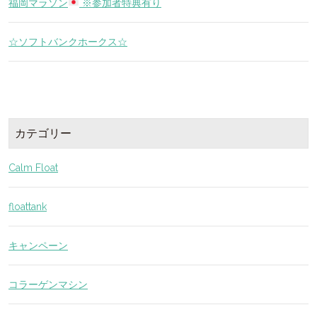
福岡マラソン
※参加者特典有り
☆ソフトバンクホークス☆
カテゴリー
Calm Float
floattank
キャンペーン
コラーゲンマシン