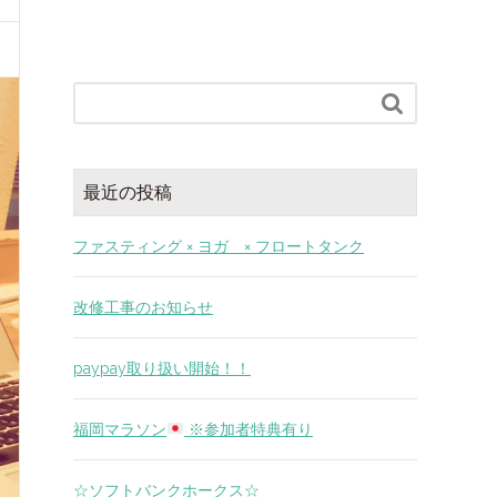

最近の投稿
ファスティング × ヨガ × フロートタンク
改修工事のお知らせ
paypay取り扱い開始！！
福岡マラソン
※参加者特典有り
☆ソフトバンクホークス☆