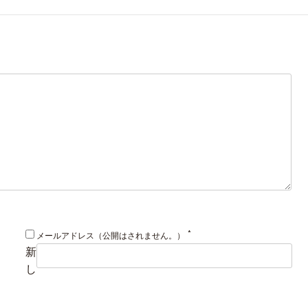
*
メールアドレス（公開はされません。）
新
し