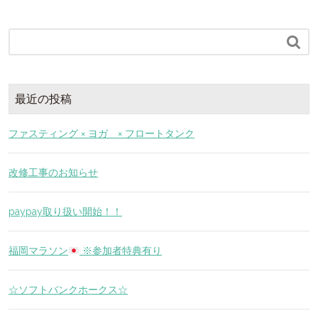

最近の投稿
ファスティング × ヨガ × フロートタンク
改修工事のお知らせ
paypay取り扱い開始！！
福岡マラソン
※参加者特典有り
☆ソフトバンクホークス☆