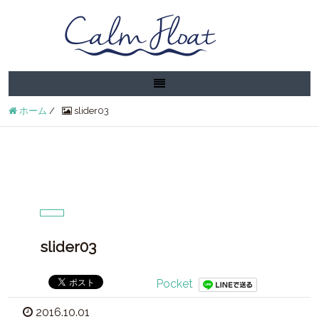
ホーム
/
slider03
slider03
Pocket
2016.10.01