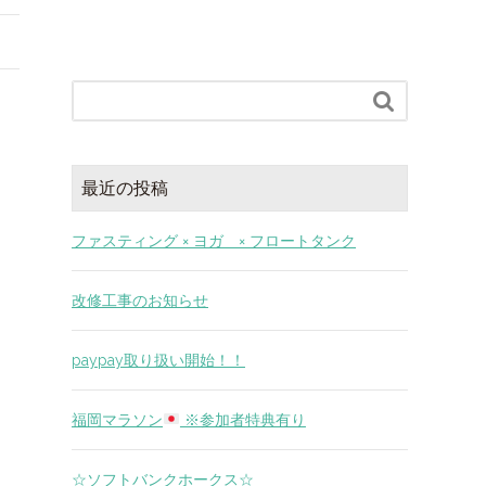

最近の投稿
ファスティング × ヨガ × フロートタンク
改修工事のお知らせ
paypay取り扱い開始！！
福岡マラソン
※参加者特典有り
☆ソフトバンクホークス☆