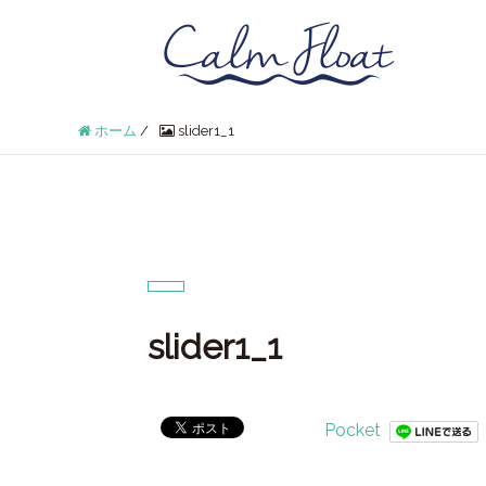
ホーム
/
slider1_1
slider1_1
Pocket