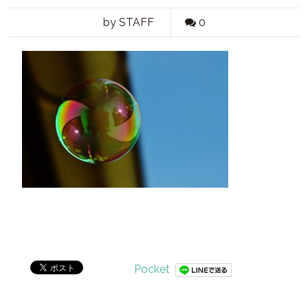
by STAFF
0
Pocket