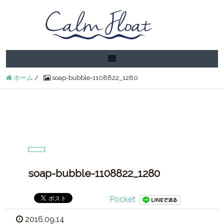
ホーム
/
soap-bubble-1108822_1280
soap-bubble-1108822_1280
Pocket
2016.09.14